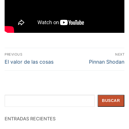
Navegación
PREVIOUS
NEXT
de
Previous
Next
El valor de las cosas
Pinnan Shodan
post:
post:
entradas
Buscar
BUSCAR
ENTRADAS RECIENTES